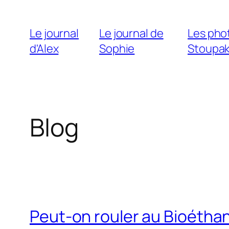
Aller
au
Le journal
Le journal de
Les pho
contenu
d'Alex
Sophie
Stoupa
Blog
Peut-on rouler au Bioéthan