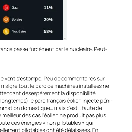
rance passe forcément par le nuclé­aire. Peut-
 le vent s’estompe. Peu de com­mentaires sur
t malgré tout le parc de machines installées ne
attendant désespérément la disponibilité
ongtemps) le parc français éolien injecte péni­
ommation domestique… mais c’est… faute de
e meilleur des cas l’éolien ne produit pas plus
oute ces énergies « non pilota­bles » qui
ellement pilotables ont été délaissées. En