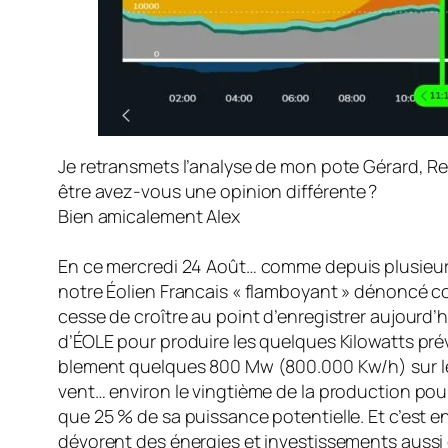
Je retransmets l’analyse de mon pote Gérard, Ret
être avez-vous une opinion différente ?
Bien amicalement Alex
En ce mercredi 24 Août… comme depuis plu­sieurs
notre Éolien Francais « flam­boyant » dénoncé co
cesse de croître au point d’enregistrer aujourd
d’ÉOLE pour produire les quelques Kilowatts pré
blement quelques 800 Mw (800.000 Kw/h) sur le
vent… environ le vingtième de la production pour l
que 25 % de sa puissance potentielle. Et c’est en
dévorent des énergies et investisse­ments aussi 