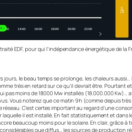
raité EDF, pour qui l’indépendance énergéti­que de la F
 jours, le beau temps se prolonge, les cha­leurs aussi…
mme très en retard sur ce qu’il devrait être. Pourtant e
’hui pas moins de 18000 Mw installés (18.000.000 Kw)… 
vus. Vous noterez que ce matin 9 h (comme depuis très l
 réseau. C’est certes important au regard d’une cons
aquelle il est installé. En fait statistiquement et dans l
core beaucoup moins pour le solaire. En clair, grâce à t
considérables que diffus… les sour­ces de production ré