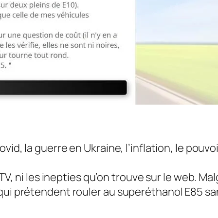
vid, la guerre en Ukraine, l’inflation, le pouv
la TV, ni les inepties qu’on trouve sur le web.
qui prétendent rouler au superéthanol E85 san