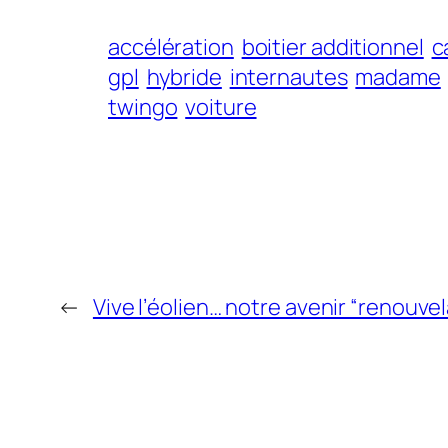
accélération
boitier additionnel
c
gpl
hybride
internautes
madame
twingo
voiture
←
Vive l’éolien… notre avenir “renouvel