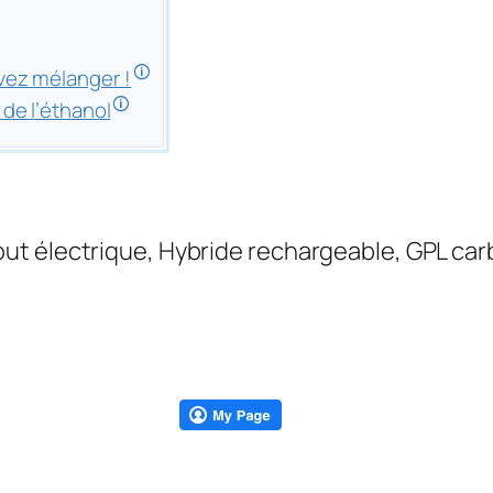
🛈
vez mélanger !
🛈
de l’éthanol
Tout électrique, Hybride rechargeable, GPL ca