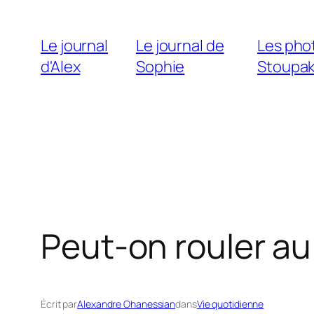
Aller
au
Le journal
Le journal de
Les pho
contenu
d'Alex
Sophie
Stoupa
Peut-on rouler au
Écrit par
Alexandre Ohanessian
dans
Vie quotidienne