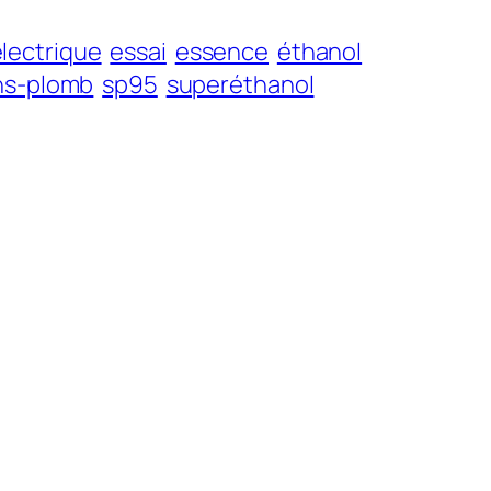
lectrique
essai
essence
éthanol
ns-plomb
sp95
superéthanol