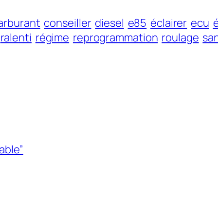
arburant
conseiller
diesel
e85
éclairer
ecu
é
ralenti
régime
reprogrammation
roulage
sa
able”