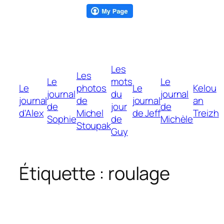
Aller
Les
au
Les
Le
mots
Le
contenu
Le
photos
Le
Kelou
journal
du
journal
journal
de
journal
an
de
jour
de
d'Alex
Michel
de Jeff
Treizh
Sophie
de
Michèle
Stoupak
Guy
Étiquette :
roulage