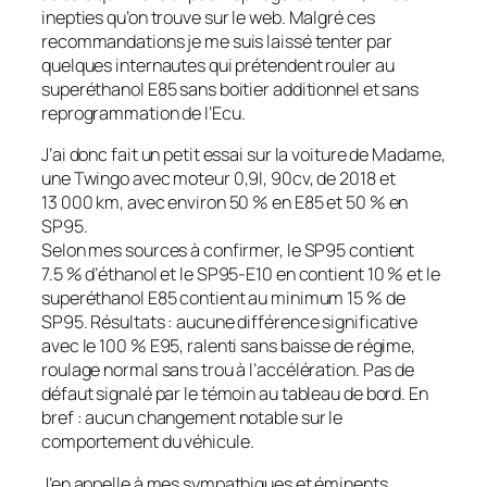
inepties qu’on trouve sur le web. Malgré ces
recommandations je me suis laissé tenter par
quelques internautes qui prétendent rouler au
superéthanol E85 sans boitier additionnel et sans
reprogrammation de l’Ecu.
J’ai donc fait un petit essai sur la voiture de Madame,
une Twingo avec moteur 0,9l, 90cv, de 2018 et
13 000 km, avec environ 50 % en E85 et 50 % en
SP95.
Selon mes sources à confirmer, le SP95 contient
7.5 % d’éthanol et le SP95-E10 en contient 10 % et le
superéthanol E85 contient au mini­mum 15 % de
SP95. Résultats : aucune différence significative
avec le 100 % E95, ralenti sans baisse de régime,
roulage normal sans trou à l’accélération. Pas de
défaut signalé par le témoin au tableau de bord. En
bref : aucun changement notable sur le
comportement du véhicule.
J’en appelle à mes sympathiques et éminents