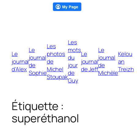
Aller
Les
au
Les
Le
mots
Le
contenu
Le
photos
Le
Kelou
journal
du
journal
journal
de
journal
an
de
jour
de
d'Alex
Michel
de Jeff
Treizh
Sophie
de
Michèle
Stoupak
Guy
Étiquette :
superéthanol