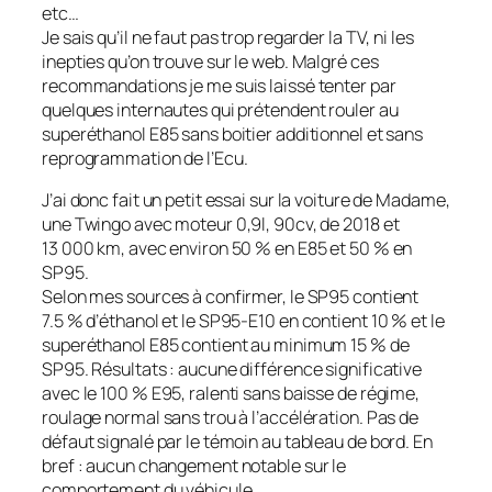
etc…
Je sais qu’il ne faut pas trop regarder la TV, ni les
inepties qu’on trouve sur le web. Malgré ces
recommandations je me suis laissé tenter par
quelques internautes qui prétendent rouler au
superéthanol E85 sans boitier additionnel et sans
reprogrammation de l’Ecu.
J’ai donc fait un petit essai sur la voiture de Madame,
une Twingo avec moteur 0,9l, 90cv, de 2018 et
13 000 km, avec environ 50 % en E85 et 50 % en
SP95.
Selon mes sources à confirmer, le SP95 contient
7.5 % d’éthanol et le SP95-E10 en contient 10 % et le
superéthanol E85 contient au mini­mum 15 % de
SP95. Résultats : aucune différence significative
avec le 100 % E95, ralenti sans baisse de régime,
roulage normal sans trou à l’accélération. Pas de
défaut signalé par le témoin au tableau de bord. En
bref : aucun changement notable sur le
comportement du véhicule.