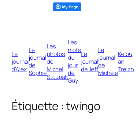
Aller
Les
au
Les
Le
mots
Le
contenu
Le
photos
Le
Kelou
journal
du
journal
journal
de
journal
an
de
jour
de
d'Alex
Michel
de Jeff
Treizh
Sophie
de
Michèle
Stoupak
Guy
Étiquette :
twingo