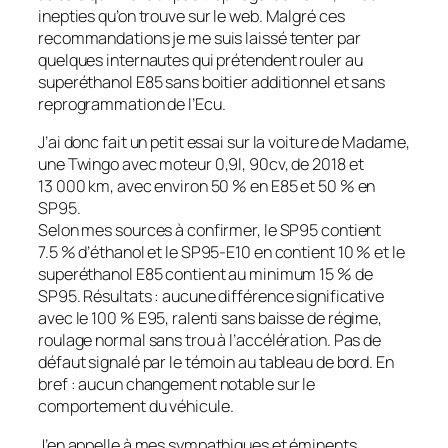
inepties qu’on trouve sur le web. Malgré ces
recommandations je me suis laissé tenter par
quelques internautes qui prétendent rouler au
superéthanol E85 sans boitier additionnel et sans
reprogrammation de l’Ecu.
J’ai donc fait un petit essai sur la voiture de Madame,
une Twingo avec moteur 0,9l, 90cv, de 2018 et
13 000 km, avec environ 50 % en E85 et 50 % en
SP95.
Selon mes sources à confirmer, le SP95 contient
7.5 % d’éthanol et le SP95-E10 en contient 10 % et le
superéthanol E85 contient au mini­mum 15 % de
SP95. Résultats : aucune différence significative
avec le 100 % E95, ralenti sans baisse de régime,
roulage normal sans trou à l’accélération. Pas de
défaut signalé par le témoin au tableau de bord. En
bref : aucun changement notable sur le
comportement du véhicule.
J’en appelle à mes sympathiques et éminents